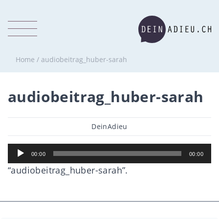
Home
/
audiobeitrag_huber-sarah
audiobeitrag_huber-sarah
Post
DeinAdieu
author
Audio
00:00
00:00
Player
“audiobeitrag_huber-sarah”.