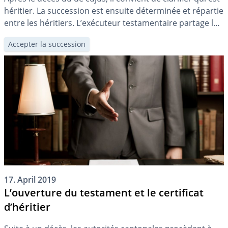
héritier. La succession est ensuite déterminée et répartie
entre les héritiers. L’exécuteur testamentaire partage la
succession sur la base des instructions que le de cujus a
Accepter la succession
fixées dans son testament.
17. April 2019
L’ouverture du testament et le certificat
d’héritier