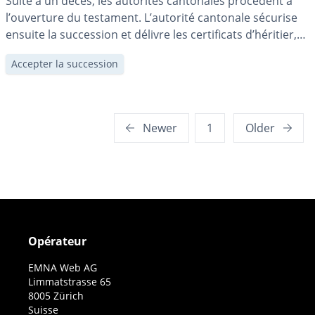
Suite à un décès, les autorités cantonales procèdent à
l’ouverture du testament. L’autorité cantonale sécurise
ensuite la succession et délivre les certificats d’héritier,
lesquels confèrent provisoirement aux héritiers un droit
Accepter la succession
à la succession.
Posts
Newer
1
Older
pagination
Opérateur
EMNA Web AG
Limmatstrasse 65
8005 Zürich
Suisse