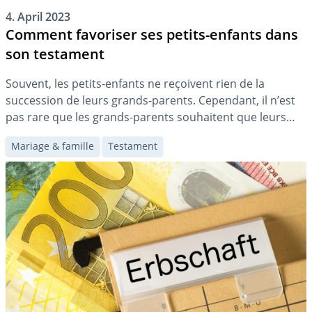
4. April 2023
Comment favoriser ses petits-enfants dans
son testament
Souvent, les petits-enfants ne reçoivent rien de la
succession de leurs grands-parents. Cependant, il n’est
pas rare que les grands-parents souhaitent que leurs
petits-enfants héritent également de quelque chose.
Mariage & famille
Testament
Dans cet article, vous apprendrez comment favoriser vos
petits-enfants dans votre testament.