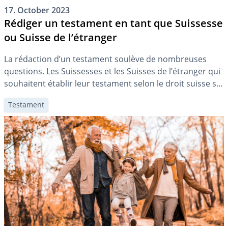
17. October 2023
Rédiger un testament en tant que Suissesse
ou Suisse de l’étranger
La rédaction d’un testament soulève de nombreuses
questions. Les Suissesses et les Suisses de l’étranger qui
souhaitent établir leur testament selon le droit suisse se
posent probablement encore plus de questions. Vous
Testament
apprendrez ici ce que les Suissesse et les Suisses de
l’étranger doivent savoir pour rédiger leur testament.