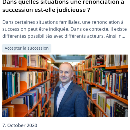
Dans quelles situations une renonciation à
succession est-elle judicieuse ?
Dans certaines situations familiales, une renonciation à
succession peut être indiquée. Dans ce contexte, il existe
différentes possibilités avec différents acteurs. Ainsi, non
seulement les enfants peuvent favoriser le conjoint
Accepter la succession
survivant, mais l’inverse est également possible. Une
renonciation à succession à titre onéreux est également
envisageable.
7. October 2020