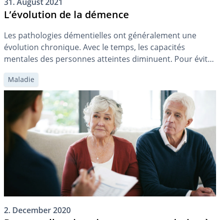
31. August 2021
L’évolution de la démence
Les pathologies démentielles ont généralement une
évolution chronique. Avec le temps, les capacités
mentales des personnes atteintes diminuent. Pour éviter
les difficultés de la vie quotidienne et les problèmes de
Maladie
planification successorale, il est important d’être bien
préparé.
2. December 2020