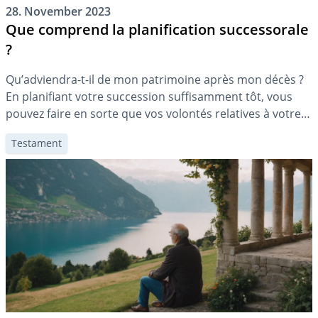
28. November 2023
Que comprend la planification successorale
?
Qu’adviendra-t-il de mon patrimoine après mon décès ?
En planifiant votre succession suffisamment tôt, vous
pouvez faire en sorte que vos volontés relatives à votre
succession soient respectées et que vos survivants
Testament
soient déchargés de certaines tâches.