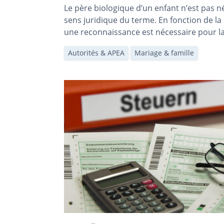
Le père biologique d’un enfant n’est pas 
sens juridique du terme. En fonction de la 
une reconnaissance est nécessaire pour la 
article montre quand une reconnaissance 
Autorités & APEA
Mariage & famille
et comment elle s’effectue.