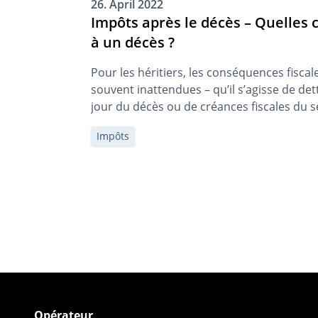
26. April 2022
Impôts après le décès – Quelles c
à un décès ?
Pour les héritiers, les conséquences fiscal
souvent inattendues – qu’il s’agisse de det
jour du décès ou de créances fiscales du s
envers les héritiers. Une clarification préal
Impôts
financière peut être judicieuse.
Posts
pagination
Opérateur