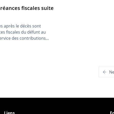
réances fiscales suite
es après le décès sont
tes fiscales du défunt au
ervice des contributions
able de la situation
N
Liens
F