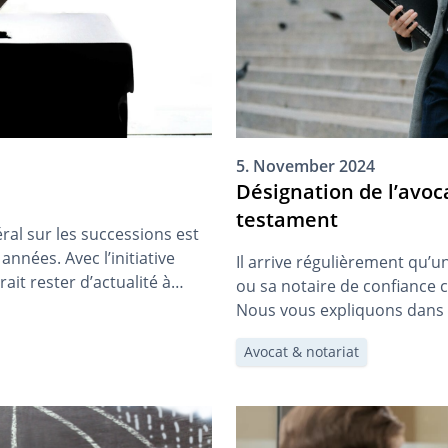
5. November 2024
Désignation de l’avoc
testament
ral sur les successions est
nnées. Avec l’initiative
Il arrive régulièrement qu’
it rester d’actualité à
ou sa notaire de confiance
ir si et comment les
Nous vous expliquons dans ce
 », contribuent aux
il faut éventuellement prête
Avocat & notariat