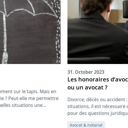
31. October 2023
Les honoraires d’avo
ou un avocat ?
rement sur le tapis. Mais en
ie ? Peut-elle me permettre
Divorce, décès ou accident : 
elles situations une
situations, il est nécessair
pour des questions juridiq
représentation juridique et 
Avocat & notariat
Vous trouverez un bref aperçu