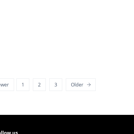
ewer
1
2
3
Older
ollow us