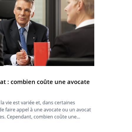
cat : combien coûte une avocate
la vie est variée et, dans certaines
e de faire appel à une avocate ou un avocat
ues. Cependant, combien coûte une
comment les honoraires sont-ils calculés ?
 dans l’article qui suit.