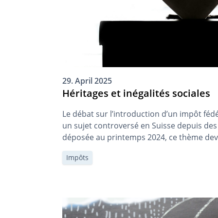
29. April 2025
Héritages et inégalités sociales
Le débat sur l’introduction d’un impôt fédé
un sujet controversé en Suisse depuis des a
déposée au printemps 2024, ce thème devra
l’avenir. Une question centrale est de savo
Impôts
héritages, en tant que « fortune imméritée
inégalités sociales et […]