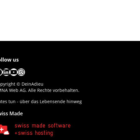
ollow us
acebook
LinkedIn
YouTube
Instagram
pyright © DeinAdieu
NA Web AG. Alle Rechte vorbehalten.
tes tun - über das Lebensende hinweg
wiss Made