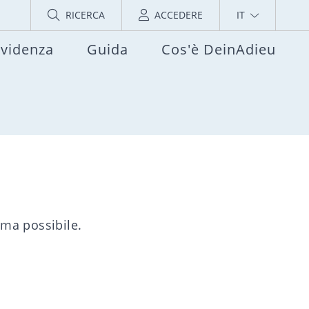
RICERCA
ACCEDERE
IT
evidenza
Guida
Cos'è DeinAdieu
ima possibile.