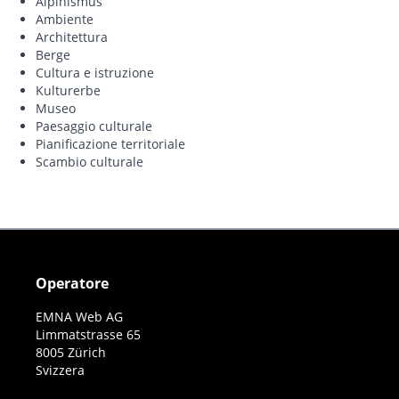
Alpinismus
Ambiente
Architettura
Berge
Cultura e istruzione
Kulturerbe
Museo
Paesaggio culturale
Pianificazione territoriale
Scambio culturale
Operatore
EMNA Web AG
Limmatstrasse 65
8005 Zürich
Svizzera