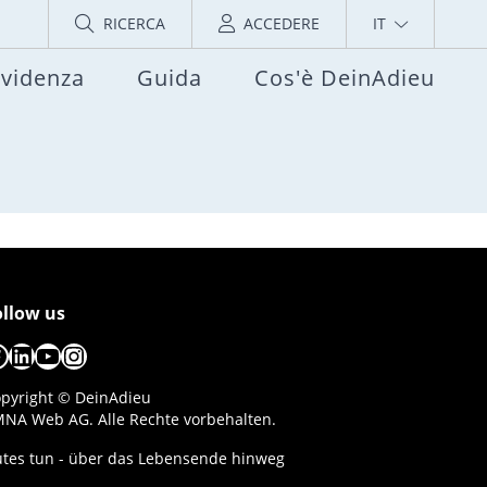
RICERCA
ACCEDERE
IT
evidenza
Guida
Cos'è DeinAdieu
ollow us
acebook
LinkedIn
YouTube
Instagram
pyright © DeinAdieu
NA Web AG. Alle Rechte vorbehalten.
tes tun - über das Lebensende hinweg