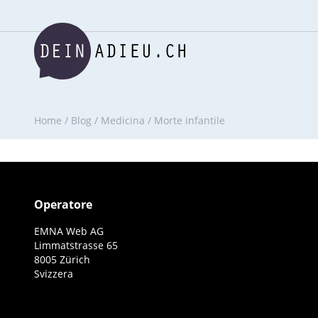
Home
/
Blog
/
Medicina
/
Morte infantile
Operatore
EMNA Web AG
Limmatstrasse 65
8005 Zürich
Svizzera