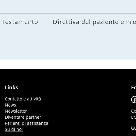
Testamento
Direttiva del paziente e Pr
Links
F
F
Contatto e attività
News
Newsletter
Co
Diventare partner
EM
Per enti di assistenza
Gu
Su di noi