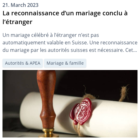
21. March 2023
La reconnaissance d’un mariage conclu à
l’étranger
Un mariage célébré à l’étranger n’est pas
automatiquement valable en Suisse. Une reconnaissance
du mariage par les autorités suisses est nécessaire. Cet
article traite des questions relatives à la reconnaissance
Autorités & APEA
Mariage & famille
d’un mariage conclu à l’étranger.