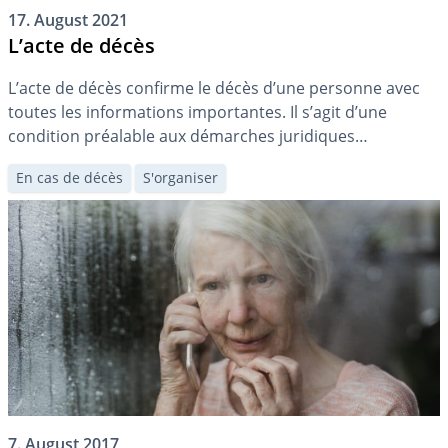
17. August 2021
L’acte de décès
L’acte de décès confirme le décès d’une personne avec
toutes les informations importantes. Il s’agit d’une
condition préalable aux démarches juridiques
importantes qui doivent être entreprises suite à un
En cas de décès
S'organiser
décès. L’acte de décès permet p. ex. aux héritiers de
demander le certificat d’héritier et d’organiser les
funérailles.
7. August 2017