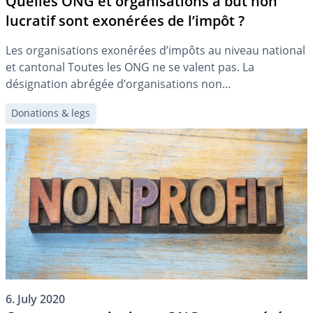
Quelles ONG et organisations à but non
lucratif sont exonérées de l’impôt ?
Les organisations exonérées d’impôts au niveau national
et cantonal Toutes les ONG ne se valent pas. La
désignation abrégée d’organisations non
gouvernementales (ou non-governmental organization
Donations & legs
en anglais) est souvent assimilée de manière simplifiée
aux organisations d’utilité publique. Nous apportons un
peu plus de clarté au sujet de la terminologie dans un
autre article. En principe, […]
6. July 2020