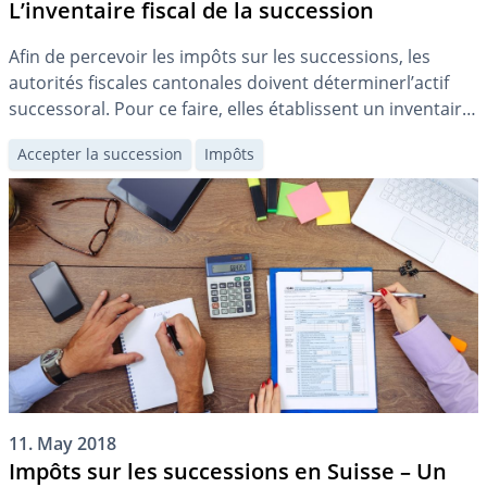
L’inventaire fiscal de la succession
Afin de percevoir les impôts sur les successions, les
autorités fiscales cantonales doivent déterminerl’actif
successoral. Pour ce faire, elles établissent un inventaire
fiscal, dans le cadre duquel elles demandent souvent aux
Accepter la succession
Impôts
héritiers de collaborer. À quoi devez-vous prêter
attention pour éviter des problèmes coûteux ?
11. May 2018
Impôts sur les successions en Suisse – Un