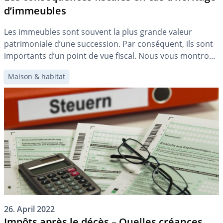
d’immeubles
Les immeubles sont souvent la plus grande valeur
patrimoniale d’une succession. Par conséquent, ils sont
importants d’un point de vue fiscal. Nous vous montrons
dans cet article quels impôts peuvent être dus lors de
Maison & habitat
l’héritage d’immeubles et ce à quoi vous devez prêter
attention.
26. April 2022
Impôts après le décès – Quelles créances