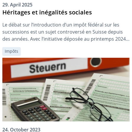
29. April 2025
Héritages et inégalités sociales
Le débat sur l’introduction d’un impôt fédéral sur les
successions est un sujet controversé en Suisse depuis
des années. Avec l’initiative déposée au printemps 2024,
ce thème devrait rester d’actualité à l’avenir. Une
Impôts
question centrale est de savoir si et comment les
héritages, en tant que « fortune imméritée », contribuent
aux inégalités sociales et […]
24. October 2023