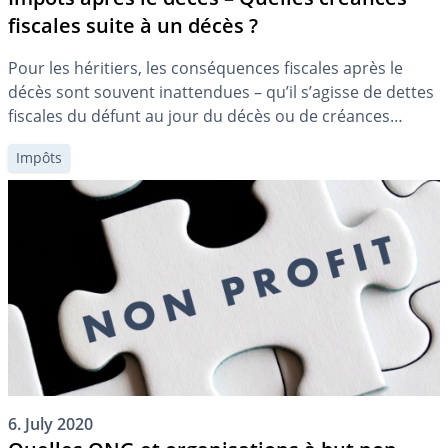
fiscales suite à un décès ?
Pour les héritiers, les conséquences fiscales après le
décès sont souvent inattendues – qu’il s’agisse de dettes
fiscales du défunt au jour du décès ou de créances
fiscales du service des contributions envers les héritiers.
Impôts
Une clarification préalable de la situation financière peut
être judicieuse.
6. July 2020