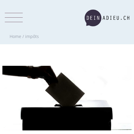
Home
/
impôts