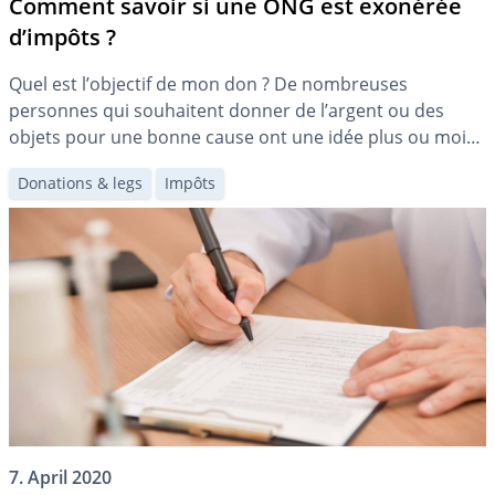
Comment savoir si une ONG est exonérée
d’impôts ?
Quel est l’objectif de mon don ? De nombreuses
personnes qui souhaitent donner de l’argent ou des
objets pour une bonne cause ont une idée plus ou moins
concrète de l’endroit et de la manière dont leurs dons
Donations & legs
Impôts
devraient être utilisés. Un point de départ utile pour
ceux qui sont indécis peut être d’identifier une […]
7. April 2020