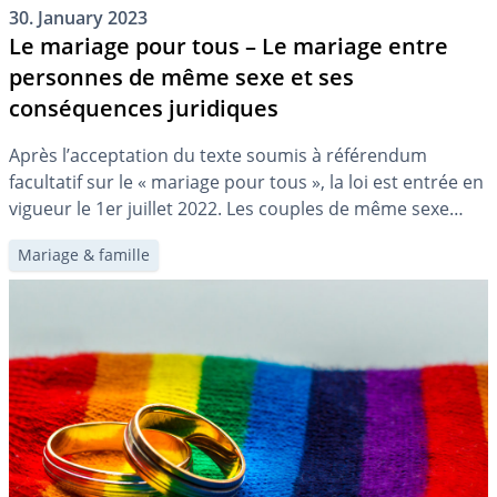
30. January 2023
Le mariage pour tous – Le mariage entre
personnes de même sexe et ses
conséquences juridiques
Après l’acceptation du texte soumis à référendum
facultatif sur le « mariage pour tous », la loi est entrée en
vigueur le 1er juillet 2022. Les couples de même sexe
peuvent ainsi désormais se marier. Dans cet article, nous
Mariage & famille
montrons les changements que cela implique pour la
planification familiale et la prévoyance.