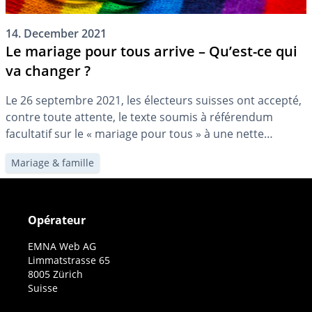
14. December 2021
Le mariage pour tous arrive – Qu’est-ce qui
va changer ?
Le 26 septembre 2021, les électeurs suisses ont accepté,
contre toute attente, le texte soumis à référendum
facultatif sur le « mariage pour tous » à une nette
majorité. Dans cet article, nous montrons les
Mariage & famille
changements que cela implique pour la planification
familiale et la prévoyance.
Opérateur
EMNA Web AG
Limmatstrasse 65
8005 Zürich
Suisse