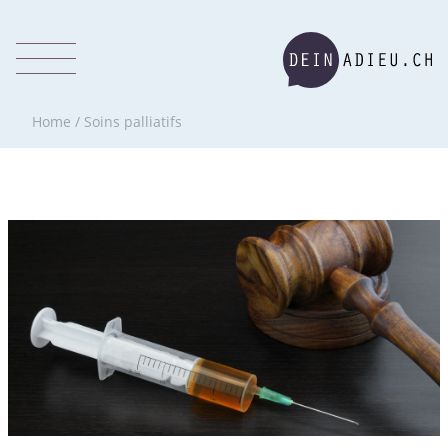
Home
/
Soins palliatifs