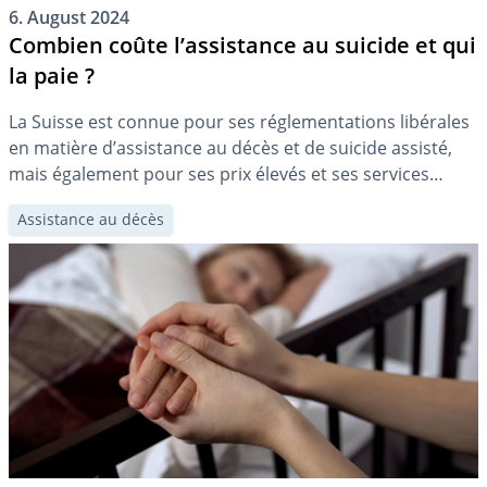
6. August 2024
Combien coûte l’assistance au suicide et qui
la paie ?
La Suisse est connue pour ses réglementations libérales
en matière d’assistance au décès et de suicide assisté,
mais également pour ses prix élevés et ses services
onéreux. Dans ce texte, nous expliquons le déroulement
Assistance au décès
essentiel et les coûts associés au suicide assisté.