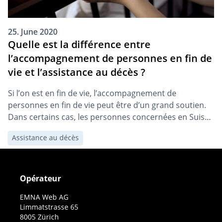
25. June 2020
Quelle est la différence entre
l’accompagnement de personnes en fin de
vie et l’assistance au décès ?
Si l’on est en fin de vie, l’accompagnement de
personnes en fin de vie peut être d’un grand soutien.
Dans certains cas, les personnes concernées en Suisse
peuvent même recourir à l’euthanasie passive ou à
Assistance au décès
l’aide au suicide.
Opérateur
EMNA Web AG
Limmatstrasse 65
8005 Zürich