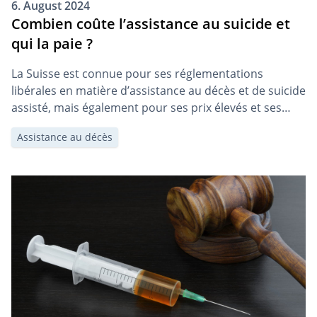
6. August 2024
Combien coûte l’assistance au suicide et
qui la paie ?
La Suisse est connue pour ses réglementations
libérales en matière d’assistance au décès et de suicide
assisté, mais également pour ses prix élevés et ses
services onéreux. Dans ce texte, nous expliquons le
Assistance au décès
déroulement essentiel et les coûts associés au suicide
assisté.