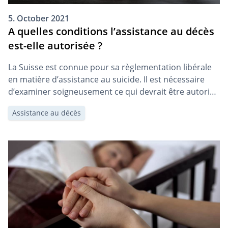
5. October 2021
A quelles conditions l’assistance au décès
est-elle autorisée ?
La Suisse est connue pour sa règlementation libérale
en matière d’assistance au suicide. Il est nécessaire
d’examiner soigneusement ce qui devrait être autorisé
dans ce domaine éthiquement sensible. Vous
Assistance au décès
trouverez ci-dessous une compilation des conditions
générales et des acteurs en matière d’assistance au
décès.