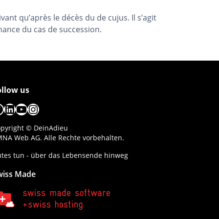
vant qu’après le décès du de cujus. Il s’agit
nance du cas de succession.
ollow us
acebook
LinkedIn
YouTube
Instagram
pyright © DeinAdieu
NA Web AG. Alle Rechte vorbehalten.
tes tun - über das Lebensende hinweg
wiss Made