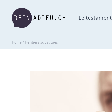
Le testament
Home
/
Héritiers substitués