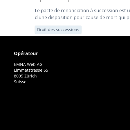
Le pacte de renonciation à succession est une
d’une disposition pour cause de mort qui p
Droit des successions
Opérateur
EMNA Web AG
Limmatstrasse 65
8005 Zürich
Suisse