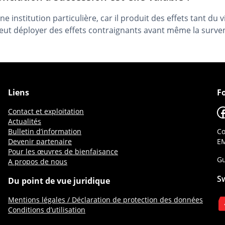
 institution particulière, car il produit des effets tant du vi
eut déployer des effets contraignants avant même la surve
Liens
F
F
Contact et exploitation
Actualités
Bulletin d’information
Co
Devenir partenaire
EM
Pour les œuvres de bienfaisance
Gu
A propos de nous
S
Du point de vue juridique
Mentions légales / Déclaration de protection des données
Conditions d’utilisation