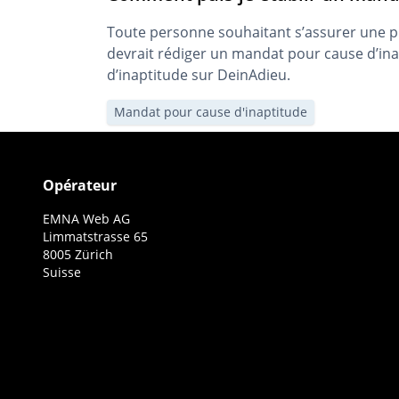
Toute personne souhaitant s’assurer une pr
devrait rédiger un mandat pour cause d’in
d’inaptitude sur DeinAdieu.
Mandat pour cause d'inaptitude
Opérateur
EMNA Web AG
Limmatstrasse 65
8005 Zürich
Suisse