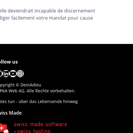
elle deviendrait incapable de discernement
diger facilement votre mandat pour cause
ollow us
acebook
LinkedIn
YouTube
Instagram
pyright © DeinAdieu
NA Web AG. Alle Rechte vorbehalten.
tes tun - über das Lebensende hinweg
wiss Made