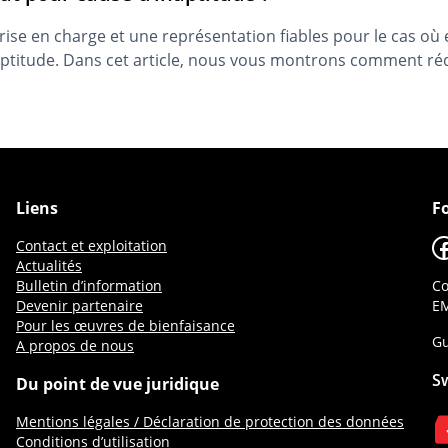
ise en charge et une représentation fiables pour le cas où 
aptitude. Dans cet article, nous vous montrons comment ré
Liens
F
F
Contact et exploitation
Actualités
Bulletin d’information
Co
Devenir partenaire
EM
Pour les œuvres de bienfaisance
Gu
A propos de nous
S
Du point de vue juridique
Mentions légales / Déclaration de protection des données
Conditions d’utilisation