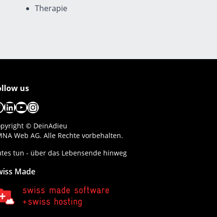
Therapie
ollow us
acebook
LinkedIn
YouTube
Instagram
pyright © DeinAdieu
NA Web AG. Alle Rechte vorbehalten.
tes tun - über das Lebensende hinweg
wiss Made