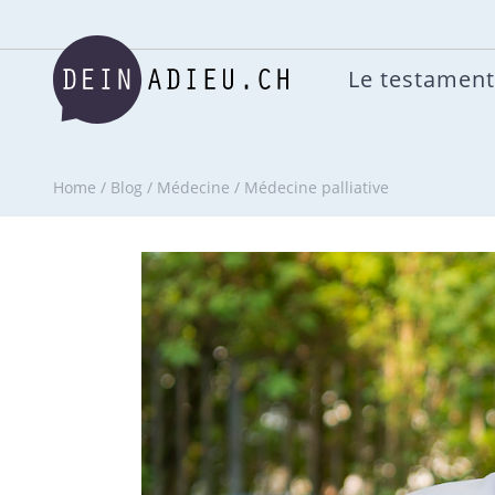
Le testament
Home
/
Blog
/
Médecine
/
Médecine palliative