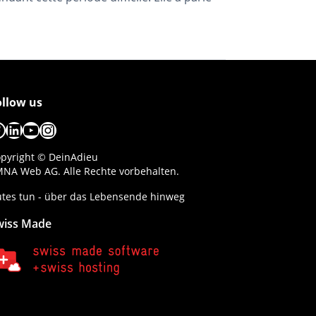
ollow us
acebook
LinkedIn
YouTube
Instagram
pyright © DeinAdieu
NA Web AG. Alle Rechte vorbehalten.
tes tun - über das Lebensende hinweg
wiss Made