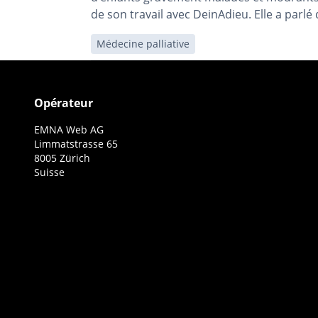
de son travail avec DeinAdieu. Elle a parlé d
Médecine palliative
Opérateur
EMNA Web AG
Limmatstrasse 65
8005 Zürich
Suisse