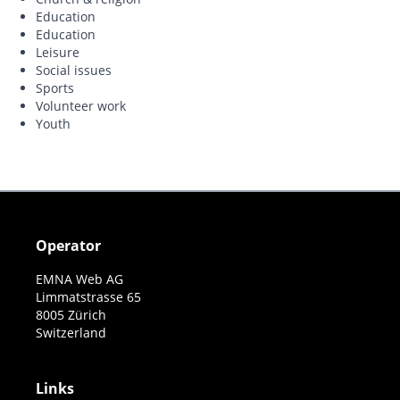
Education
Education
Leisure
Social issues
Sports
Volunteer work
Youth
Operator
EMNA Web AG
Limmatstrasse 65
8005 Zürich
Switzerland
Links