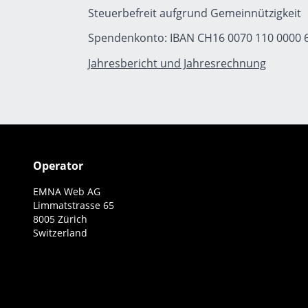
Steuerbefreit aufgrund Gemeinnützigkeit
Spendenkonto: IBAN CH16 0070 110 0000 
Jahresbericht und Jahresrechnung
Operator
EMNA Web AG
Limmatstrasse 65
8005 Zürich
Switzerland