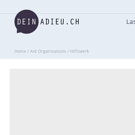
Las
Home
/
Aid Organisations
/
Hilfswerk