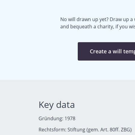
No will drawn up yet? Draw up a w
and bequeath a charity, if you wi
Create a will tem
Key data
Gründung: 1978
Rechtsform: Stiftung (gem. Art. 80ff. ZBG)