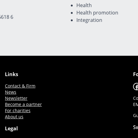
Health
Health promotion
6618 6
Integration
Links
F
F
Contact & Firm
News
Newsletter
Co
Become a partner
EM
For charities
Gu
About us
S
Legal