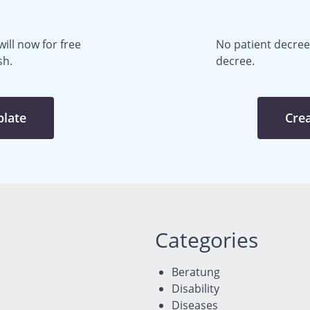
ill now for free
No patient decree 
sh.
decree.
plate
Crea
Categories
Beratung
Disability
Diseases