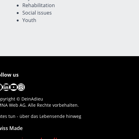
Rehabilitation
Social issues
Youth
ollow us
acebook
LinkedIn
YouTube
Instagram
pyright © DeinAdieu
NA Web AG. Alle Rechte vorbehalten.
tes tun - über das Lebensende hinweg
wiss Made