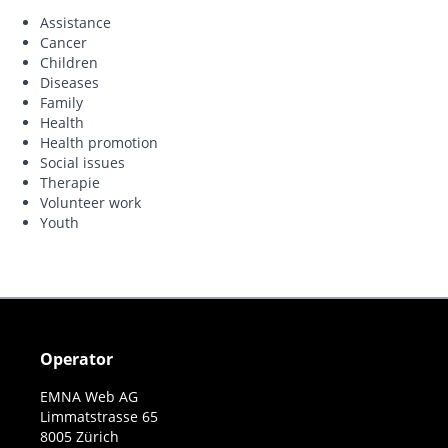
Assistance
Cancer
Children
Diseases
Family
Health
Health promotion
Social issues
Therapie
Volunteer work
Youth
Operator
EMNA Web AG
Limmatstrasse 65
8005 Zürich