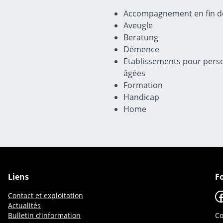
Accompagnement en fin de
Aveugle
Beratung
Démence
Etablissements pour pers
âgées
Formation
Handicap
Home
Liens
F
F
Contact et exploitation
Actualités
Bulletin d’information
Co