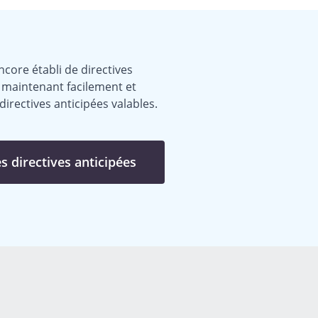
core établi de directives
z maintenant facilement et
irectives anticipées valables.
es directives anticipées