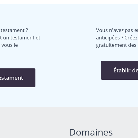
 testament ?
Vous n'avez pas en
t un testament et
anticipées ? Crée
 vous le
gratuitement des d
Établir d
testament
Domaines