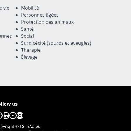
 vie
Mobilité
Personnes âgées
Protection des animaux
Santé
onnes
Social
Surdicécité (sourds et aveugles)
Therapie
Élevage
ollow us
acebook
LinkedIn
YouTube
Instagram
pyright © DeinAdieu