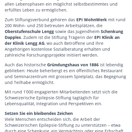
allen Lebensphasen ein möglichst selbstbestimmtes und
erfülltes Leben zu ermöglichen.
Zum Stiftungsverbund gehören das
EPI WohnWerk
mit rund
200 Wohn- und 250 betreuten Arbeitsplätzen, die
Oberstufenschule Lengg
sowie das Jugendheim
Schenkung
Dapples
. Zudem ist die Stiftung Trägerin der
EPI Klinik an
der Klinik Lengg AG
, wo auch Betroffene und ihre
Angehörigen kostenlose Sozialberatung erhalten und
zahlreiche Forschungsprojekte initiiert werden.
Auch das historische
Gründungshaus von 1886
ist lebendig
geblieben: Heute beherbergt es ein öffentliches Restaurant
und Seminarzentrum mit grossem Spielplatz, das Begegnung
und Teilhabe ermöglicht.
Mit rund 1’000 engagierten Mitarbeitenden setzt sich die
Schweizerische Epilepsie-Stiftung tagtäglich für
Lebensqualität, Integration und Perspektiven ein.
Setzen Sie ein bleibendes Zeichen
Viele Menschen entscheiden sich, die Arbeit der
Schweizerischen Epilepsie-Stiftung zu unterstützen – etwa
durch eine Schenkung, ein Vermächtnis oder eine Erbschaft.