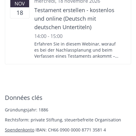
mercredi, 18 novembre 2026
Präsentation Nachlassplanung von
NOV
Erbrechtsexperte, Dr. iur. Marc’Antonio
Testament erstellen - kostenlos
18
Iten - Moderierte Diskussion - Instruktion
und online (Deutsch mit
kostenloser Testamentservice -
Individuelle Erstellung Testamentvorlage
deutschen Untertiteln)
über online Testamentservice -
14:00 - 15:00
Beantwortung Ihrer Fragen per Live-Chat
Erfahren Sie in diesem Webinar, worauf
es bei der Nachlassplanung und beim
Verfassen eines Testaments ankommt –
und wie Sie ganz einfach und online ein
in der Schweiz gültiges Testament
erstellen können. Programm: -
Präsentation Nachlassplanung von
Erbrechtsexperte, Dr. iur. Marc’Antonio
Iten - Moderierte Diskussion - Instruktion
Données clés
kostenloser Testamentservice -
Individuelle Erstellung Testamentvorlage
Gründungsjahr: 1886
über online Testamentservice -
Beantwortung Ihrer Fragen per Live-Chat
Rechtsform: private Stiftung, steuerbefreite Organisation
Spendenkonto
IBAN: CH66 0900 0000 8771 3581 4