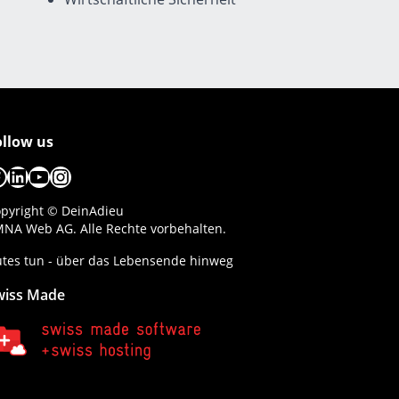
ollow us
acebook
LinkedIn
YouTube
Instagram
pyright © DeinAdieu
NA Web AG. Alle Rechte vorbehalten.
tes tun - über das Lebensende hinweg
wiss Made