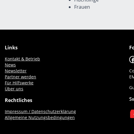
Frauen
Links
F
F
Kontakt & Betrieb
News
Newsletter
Co
Partner werden
EM
Für Hilfswerke
Gu
Über uns
S
Rechtliches
Impressum / Datenschutzerklärung
Allgemeine Nutzungsbedingungen