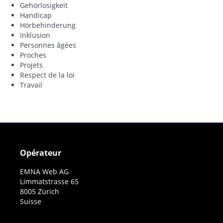
Gehörlosigkeit
Handicap
Hörbehinderung
Inklusion
Personnes âgées
Proches
Projets
Respect de la loi
Travail
Opérateur
EMNA Web AG
Limmatstrasse 65
8005 Zürich
Suisse